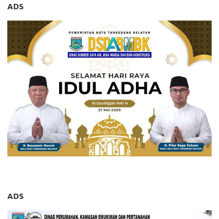
ADS
ADS