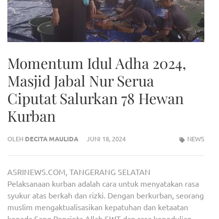
Momentum Idul Adha 2024,
Masjid Jabal Nur Serua
Ciputat Salurkan 78 Hewan
Kurban
OLEH
DECITA MAULIDA
JUNI 18, 2024
NEWS
ASRINEWS.COM, TANGERANG SELATAN
Pelaksanaan kurban adalah cara untuk menyatakan rasa
syukur atas berkah dan rizki. Dengan berkurban, seorang
muslim mengaktualisasikan kepatuhan dan ketaatan
kepada Sang Pencipta Allah SWT dan rasa kepedulian