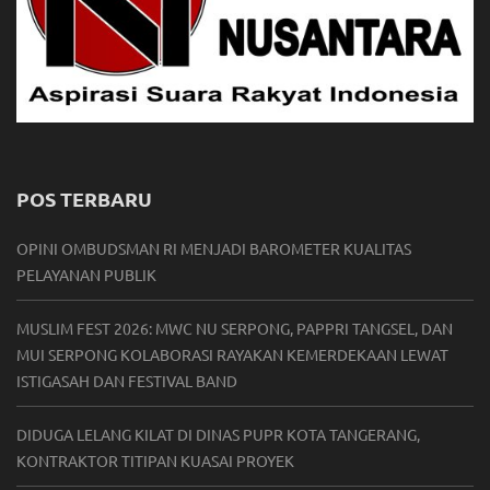
POS TERBARU
OPINI OMBUDSMAN RI MENJADI BAROMETER KUALITAS
PELAYANAN PUBLIK
MUSLIM FEST 2026: MWC NU SERPONG, PAPPRI TANGSEL, DAN
MUI SERPONG KOLABORASI RAYAKAN KEMERDEKAAN LEWAT
ISTIGASAH DAN FESTIVAL BAND
DIDUGA LELANG KILAT DI DINAS PUPR KOTA TANGERANG,
KONTRAKTOR TITIPAN KUASAI PROYEK