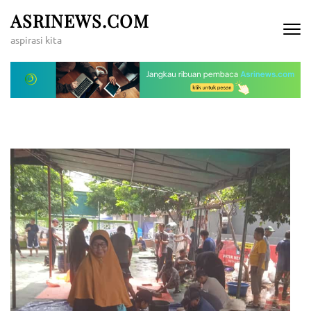
Lompat
ASRINEWS.COM
ke
aspirasi kita
konten
(Tekan
Enter)