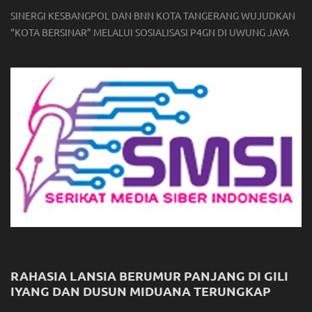
SINERGI KESBANGPOL DAN BNN KOTA TANGERANG WUJUDKAN
“KOTA BERSINAR” MELALUI SOSIALISASI P4GN DI UWUNG JAYA
RAHASIA LANSIA BERUMUR PANJANG DI GILI
IYANG DAN DUSUN MIDUANA TERUNGKAP