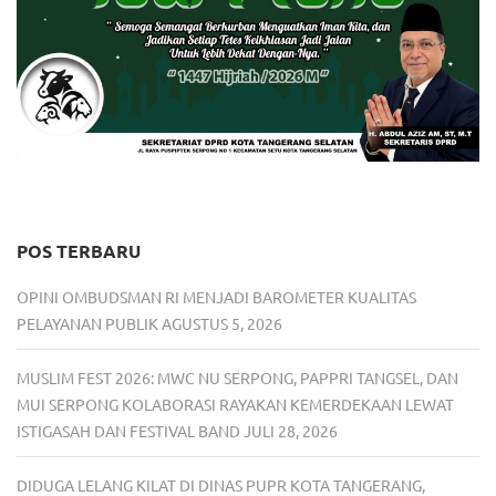
POS TERBARU
OPINI OMBUDSMAN RI MENJADI BAROMETER KUALITAS
PELAYANAN PUBLIK
AGUSTUS 5, 2026
MUSLIM FEST 2026: MWC NU SERPONG, PAPPRI TANGSEL, DAN
MUI SERPONG KOLABORASI RAYAKAN KEMERDEKAAN LEWAT
ISTIGASAH DAN FESTIVAL BAND
JULI 28, 2026
DIDUGA LELANG KILAT DI DINAS PUPR KOTA TANGERANG,