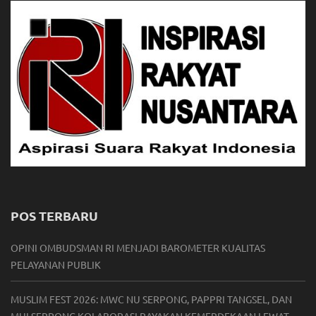
POS TERBARU
OPINI OMBUDSMAN RI MENJADI BAROMETER KUALITAS
PELAYANAN PUBLIK
MUSLIM FEST 2026: MWC NU SERPONG, PAPPRI TANGSEL, DAN
MUI SERPONG KOLABORASI RAYAKAN KEMERDEKAAN LEWAT