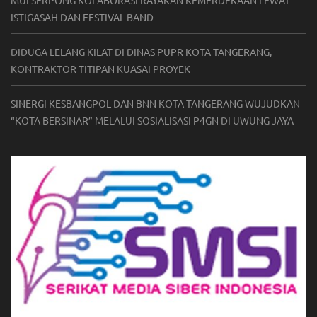
ISTIGASAH DAN FESTIVAL BAND
DIDUGA LELANG KILAT DI DINAS PUPR KOTA TANGERANG,
KONTRAKTOR TITIPAN KUASAI PROYEK
SINERGI KESBANGPOL DAN BNN KOTA TANGERANG WUJUDKAN
“KOTA BERSINAR” MELALUI SOSIALISASI P4GN DI UWUNG JAYA