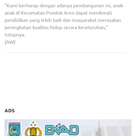
“Kami berharap dengan adanya pembangunan ini, anak-
anak di Kecamatan Pondok Aren dapat menikmati
pendidikan yang lebih baik dan masyarakat merasakan
peningkatan kualitas hidup secara keseluruhan,”
tutupnya.
(AW)
Navigasi
Resmikan Gedung Baru
Gerindra Resmi Umumkan
pos
SMPN 10, Wali Kota Tangsel
Marshel Widianto Calon
: Naikan Daya Tampung dan
Wakil Walikota Tangsel
Rata-rata Lama Sekolah
ADS