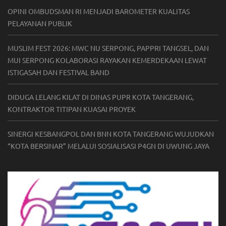
OPINI OMBUDSMAN RI MENJADI BAROMETER KUALITAS
PELAYANAN PUBLIK
MUSLIM FEST 2026: MWC NU SERPONG, PAPPRI TANGSEL, DAN
MUI SERPONG KOLABORASI RAYAKAN KEMERDEKAAN LEWAT
ISTIGASAH DAN FESTIVAL BAND
DIDUGA LELANG KILAT DI DINAS PUPR KOTA TANGERANG,
KONTRAKTOR TITIPAN KUASAI PROYEK
SINERGI KESBANGPOL DAN BNN KOTA TANGERANG WUJUDKAN
“KOTA BERSINAR” MELALUI SOSIALISASI P4GN DI UWUNG JAYA