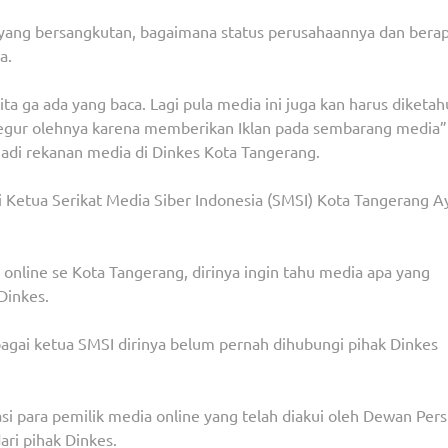
yang bersangkutan, bagaimana status perusahaannya dan bera
a.
kita ga ada yang baca. Lagi pula media ini juga kan harus diketah
itegur olehnya karena memberikan Iklan pada sembarang media”
jadi rekanan media di Dinkes Kota Tangerang.
 Ketua Serikat Media Siber Indonesia (SMSI) Kota Tangerang A
online se Kota Tangerang, dirinya ingin tahu media apa yang
Dinkes.
bagai ketua SMSI dirinya belum pernah dihubungi pihak Dinkes
si para pemilik media online yang telah diakui oleh Dewan Pers
ari pihak Dinkes.