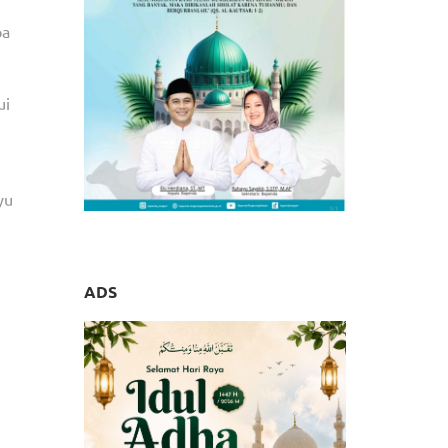
pa
ui
yu
ADS