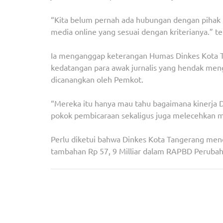
“Kita belum pernah ada hubungan dengan pihak Din
media online yang sesuai dengan kriterianya.” te
Ia menganggap keterangan Humas Dinkes Kota T
kedatangan para awak jurnalis yang hendak men
dicanangkan oleh Pemkot.
“Mereka itu hanya mau tahu bagaimana kinerja D
pokok pembicaraan sekaligus juga melecehkan me
Perlu diketui bahwa Dinkes Kota Tangerang mend
tambahan Rp 57, 9 Milliar dalam RAPBD Perubah
Navigasi
Cek Syarat Sayembara Desain Batik Tangsel 202
pos