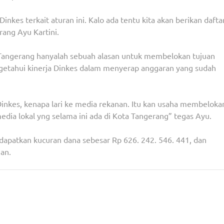
kes terkait aturan ini. Kalo ada tentu kita akan berikan dafta
rang Ayu Kartini.
angerang hanyalah sebuah alasan untuk membelokan tujuan
getahui kinerja Dinkes dalam menyerap anggaran yang sudah
inkes, kenapa lari ke media rekanan. Itu kan usaha membeloka
dia lokal yng selama ini ada di Kota Tangerang” tegas Ayu.
apatkan kucuran dana sebesar Rp 626. 242. 546. 441, dan
an.
3
Pemkot Tangsel Bedah Ratusan Rumah Tak Layak