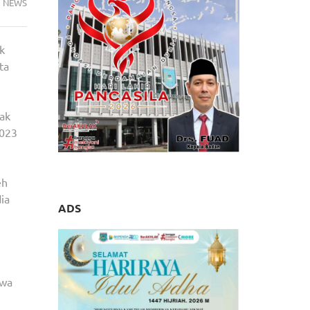
NEWS
k
ta
dak
2023
eh
ia
ADS
hwa