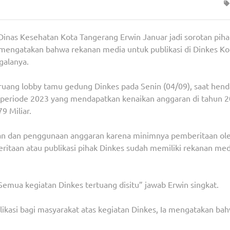
inas Kesehatan Kota Tangerang Erwin Januar jadi sorotan piha
 mengatakan bahwa rekanan media untuk publikasi di Dinkes Ko
galanya.
 ruang lobby tamu gedung Dinkes pada Senin (04/09), saat hen
 periode 2023 yang mendapatkan kenaikan anggaran di tahun 
9 Miliar.
an dan penggunaan anggaran karena minimnya pemberitaan ol
ritaan atau publikasi pihak Dinkes sudah memiliki rekanan med
. Semua kegiatan Dinkes tertuang disitu” jawab Erwin singkat.
kasi bagi masyarakat atas kegiatan Dinkes, Ia mengatakan ba