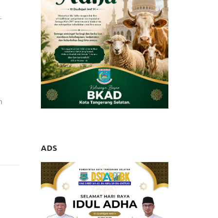
r
n
ADS
 Huni