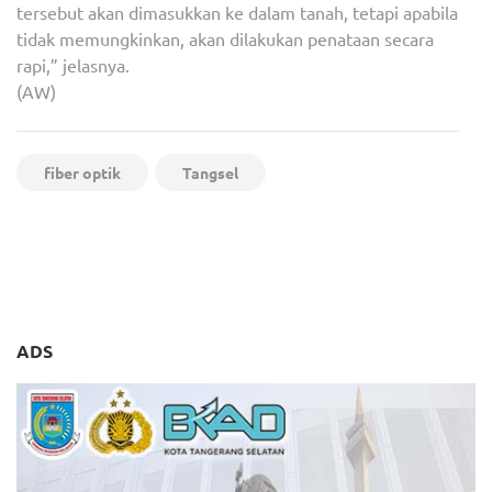
tersebut akan dimasukkan ke dalam tanah, tetapi apabila
tidak memungkinkan, akan dilakukan penataan secara
rapi,” jelasnya.
(AW)
fiber optik
Tangsel
Navigasi
Personil Polsek Ciputat
Terkait Narkoba, Selebgram
pos
Timur Himbau Jaga
Chandrika Chika Ditangkap
Kamtibmas
Polisi
ADS