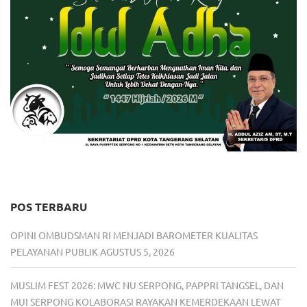
POS TERBARU
OPINI OMBUDSMAN RI MENJADI BAROMETER KUALITAS
PELAYANAN PUBLIK
AGUSTUS 5, 2026
MUSLIM FEST 2026: MWC NU SERPONG, PAPPRI TANGSEL, DAN
MUI SERPONG KOLABORASI RAYAKAN KEMERDEKAAN LEWAT