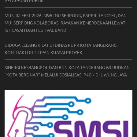
PELAYANAN PUBLIK
MUSLIM FEST 2026: MWC NU SERPONG, PAPPRI TANGSEL, DAN
MUI SERPONG KOLABORASI RAYAKAN KEMERDEKAAN LEWAT
ISTIGASAH DAN FESTIVAL BAND
DIDUGA LELANG KILAT DI DINAS PUPR KOTA TANGERANG,
KONTRAKTOR TITIPAN KUASAI PROYEK
SINERGI KESBANGPOL DAN BNN KOTA TANGERANG WUJUDKAN
“KOTA BERSINAR” MELALUI SOSIALISASI P4GN DI UWUNG JAYA