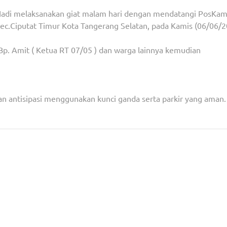
adi melaksanakan giat malam hari dengan mendatangi PosKam
ec.Ciputat Timur Kota Tangerang Selatan, pada Kamis (06/06/2
p. Amit ( Ketua RT 07/05 ) dan warga lainnya kemudian
n antisipasi menggunakan kunci ganda serta parkir yang aman.
ta Apeksi
Inovasi Diskominfo Tangsel Dalam Sistem PPDB O
Buka Akses Pendaftaran Lebih Ef