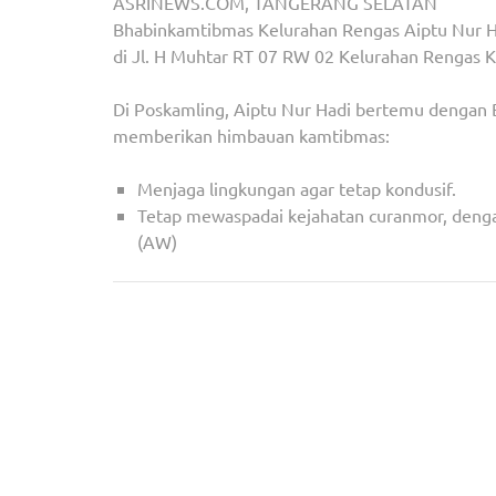
ASRINEWS.COM, TANGERANG SELATAN
Bhabinkamtibmas Kelurahan Rengas Aiptu Nur H
di Jl. H Muhtar RT 07 RW 02 Kelurahan Rengas K
Di Poskamling, Aiptu Nur Hadi bertemu dengan B
memberikan himbauan kamtibmas:
Menjaga lingkungan agar tetap kondusif.
Tetap mewaspadai kejahatan curanmor, denga
(AW)
Navigasi
Booth Paviliun Tangsel Menarik Perhatian Peser
pos
Balikpapan 2024