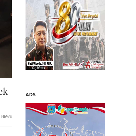
ek
ADS
NEWS