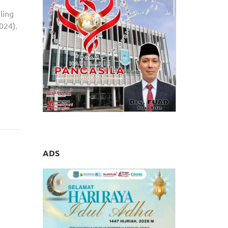
ling
024).
ADS
nline,
isien.