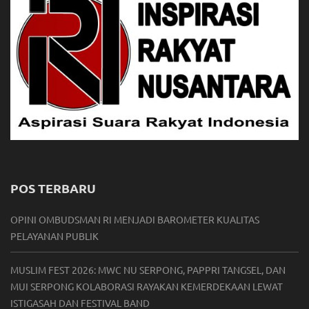
POS TERBARU
OPINI OMBUDSMAN RI MENJADI BAROMETER KUALITAS
PELAYANAN PUBLIK
MUSLIM FEST 2026: MWC NU SERPONG, PAPPRI TANGSEL, DAN
MUI SERPONG KOLABORASI RAYAKAN KEMERDEKAAN LEWAT
ISTIGASAH DAN FESTIVAL BAND