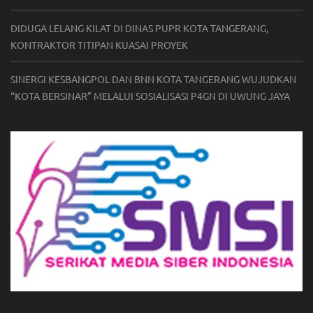
DIDUGA LELANG KILAT DI DINAS PUPR KOTA TANGERANG,
KONTRAKTOR TITIPAN KUASAI PROYEK
SINERGI KESBANGPOL DAN BNN KOTA TANGERANG WUJUDKAN
“KOTA BERSINAR” MELALUI SOSIALISASI P4GN DI UWUNG JAYA