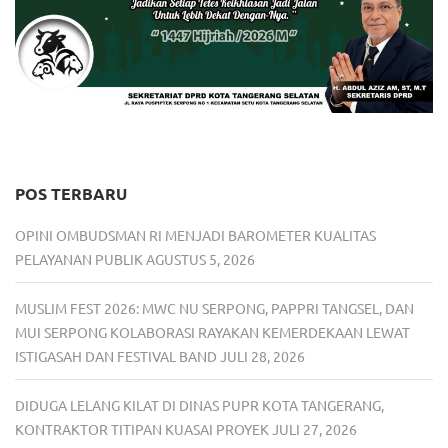
POS TERBARU
OPINI OMBUDSMAN RI MENJADI BAROMETER KUALITAS
PELAYANAN PUBLIK
AGUSTUS 5, 2026
MUSLIM FEST 2026: MWC NU SERPONG, PAPPRI TANGSEL, DAN
MUI SERPONG KOLABORASI RAYAKAN KEMERDEKAAN LEWAT
ISTIGASAH DAN FESTIVAL BAND
JULI 28, 2026
DIDUGA LELANG KILAT DI DINAS PUPR KOTA TANGERANG,
KONTRAKTOR TITIPAN KUASAI PROYEK
JULI 27, 2026