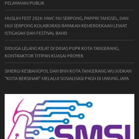
PELAYANAN PUBLIK
MUSLIM FEST 2026: MWC NU SERPONG, PAPPRI TANGSEL, DAN
MUI SERPONG KOLABORASI RAYAKAN KEMERDEKAAN LEWAT
ISTIGASAH DAN FESTIVAL BAND
DIDUGA LELANG KILAT DI DINAS PUPR KOTA TANGERANG,
KONTRAKTOR TITIPAN KUASAI PROYEK
SINERGI KESBANGPOL DAN BNN KOTA TANGERANG WUJUDKAN
“KOTA BERSINAR” MELALUI SOSIALISASI P4GN DI UWUNG JAYA