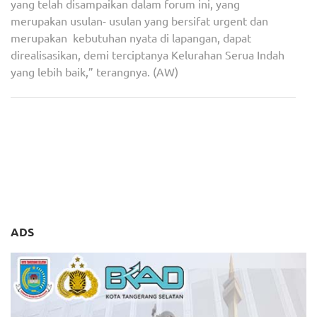
yang telah disampaikan dalam forum ini, yang
merupakan usulan- usulan yang bersifat urgent dan
merupakan kebutuhan nyata di lapangan, dapat
direalisasikan, demi terciptanya Kelurahan Serua Indah
yang lebih baik,” terangnya. (AW)
Navigasi
Sukses Mengelola Usaha,
Usai Dilantik, Kapolres
pos
Ratusan Pelaku UMKM dan
Tangsel Melakukan
Koperasi Tangsel Ikuti
Silaturahmi ke Ketua MUI
Pelatihan dan Sertifikasi
Tangsel
ADS