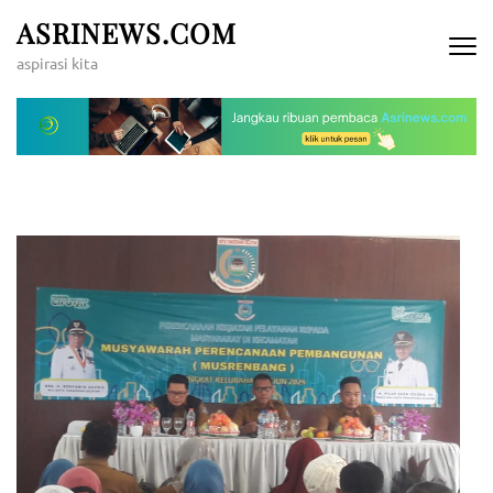
Lompat
ASRINEWS.COM
ke
aspirasi kita
konten
(Tekan
Enter)