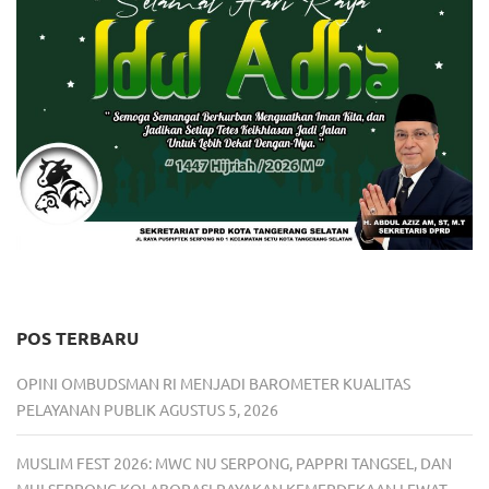
POS TERBARU
OPINI OMBUDSMAN RI MENJADI BAROMETER KUALITAS
PELAYANAN PUBLIK
AGUSTUS 5, 2026
MUSLIM FEST 2026: MWC NU SERPONG, PAPPRI TANGSEL, DAN
MUI SERPONG KOLABORASI RAYAKAN KEMERDEKAAN LEWAT