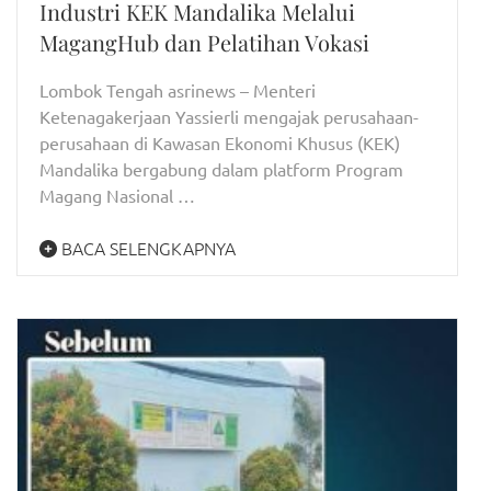
Industri KEK Mandalika Melalui
MagangHub dan Pelatihan Vokasi
Lombok Tengah asrinews – Menteri
Ketenagakerjaan Yassierli mengajak perusahaan-
perusahaan di Kawasan Ekonomi Khusus (KEK)
Mandalika bergabung dalam platform Program
Magang Nasional …
BACA SELENGKAPNYA