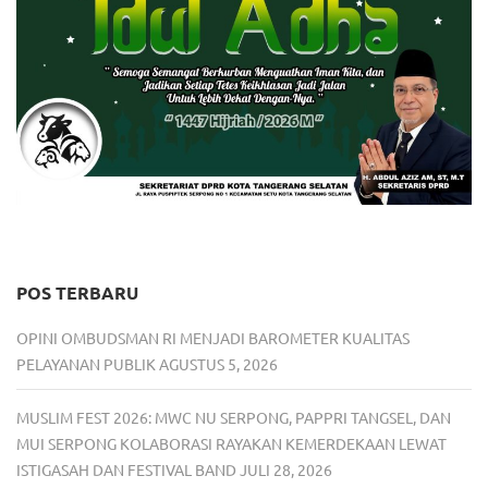
POS TERBARU
OPINI OMBUDSMAN RI MENJADI BAROMETER KUALITAS
PELAYANAN PUBLIK
AGUSTUS 5, 2026
MUSLIM FEST 2026: MWC NU SERPONG, PAPPRI TANGSEL, DAN
MUI SERPONG KOLABORASI RAYAKAN KEMERDEKAAN LEWAT
ISTIGASAH DAN FESTIVAL BAND
JULI 28, 2026