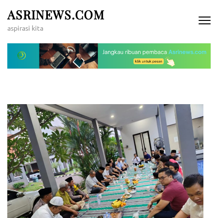
Lompat
ASRINEWS.COM
ke
aspirasi kita
konten
(Tekan
Enter)