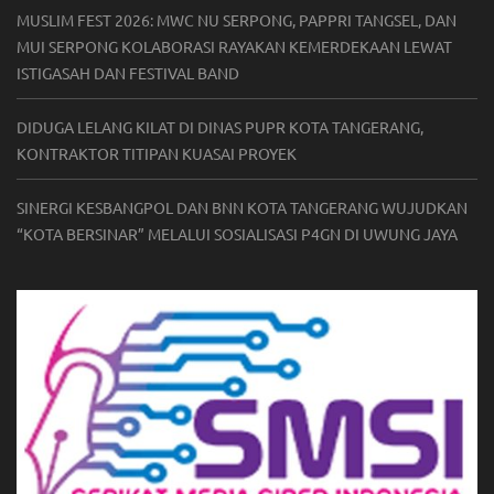
MUSLIM FEST 2026: MWC NU SERPONG, PAPPRI TANGSEL, DAN
MUI SERPONG KOLABORASI RAYAKAN KEMERDEKAAN LEWAT
ISTIGASAH DAN FESTIVAL BAND
DIDUGA LELANG KILAT DI DINAS PUPR KOTA TANGERANG,
KONTRAKTOR TITIPAN KUASAI PROYEK
SINERGI KESBANGPOL DAN BNN KOTA TANGERANG WUJUDKAN
“KOTA BERSINAR” MELALUI SOSIALISASI P4GN DI UWUNG JAYA