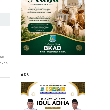
kan
makna
ADS