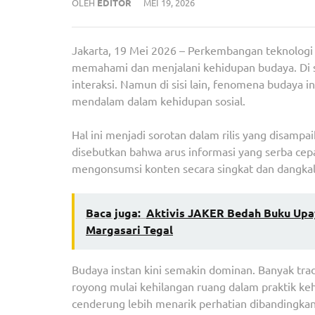
OLEH
EDITOR
MEI 19, 2026
Jakarta, 19 Mei 2026 – Perkembangan teknologi
memahami dan menjalani kehidupan budaya. Di s
interaksi. Namun di sisi lain, fenomena budaya 
mendalam dalam kehidupan sosial.
Hal ini menjadi sorotan dalam rilis yang disampa
disebutkan bahwa arus informasi yang serba cepa
mengonsumsi konten secara singkat dan dangkal
Baca juga:
Aktivis JAKER Bedah Buku Upa
Margasari Tegal
Budaya instan kini semakin dominan. Banyak tradisi
royong mulai kehilangan ruang dalam praktik kehi
cenderung lebih menarik perhatian dibandingkan