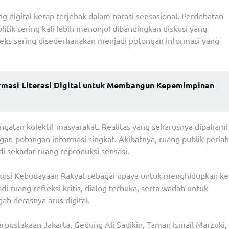
ng digital kerap terjebak dalam narasi sensasional. Perdebatan
olitik sering kali lebih menonjol dibandingkan diskusi yang
eks sering disederhanakan menjadi potongan informasi yang
rmasi Literasi Digital untuk Membangun Kepemimpinan
ngatan kolektif masyarakat. Realitas yang seharusnya dipahami
gan-potongan informasi singkat. Akibatnya, ruang publik perla
i sekadar ruang reproduksi sensasi.
iskusi Kebudayaan Rakyat sebagai upaya untuk menghidupkan k
i ruang refleksi kritis, dialog terbuka, serta wadah untuk
 derasnya arus digital.
Perpustakaan Jakarta, Gedung Ali Sadikin, Taman Ismail Marzuki,