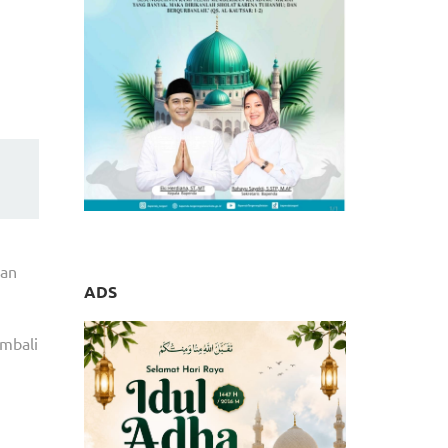
han
ADS
embali