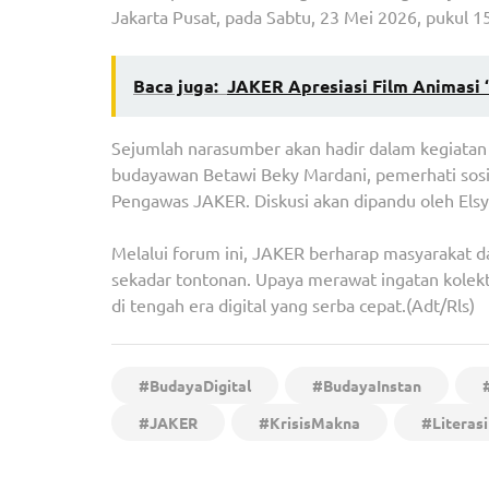
Jakarta Pusat, pada Sabtu, 23 Mei 2026, pukul 1
Baca juga:
JAKER Apresiasi Film Animasi 
Sejumlah narasumber akan hadir dalam kegiatan 
budayawan Betawi Beky Mardani, pemerhati sosi
Pengawas JAKER. Diskusi akan dipandu oleh Elsy
Melalui forum ini, JAKER berharap masyarakat d
sekadar tontonan. Upaya merawat ingatan kolekt
di tengah era digital yang serba cepat.(Adt/Rls)
#BudayaDigital
#BudayaInstan
#JAKER
#KrisisMakna
#Literasi