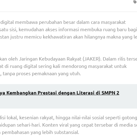
 digital membawa perubahan besar dalam cara masyarakat
atu sisi, kemudahan akses informasi membuka ruang baru bagi
instan justru memicu kekhawatiran akan hilangnya makna yang l
ikan oleh Jaringan Kebudayaan Rakyat (JAKER). Dalam rilis ters
t di ruang digital sering kali mendorong masyarakat untuk
, tanpa proses pemaknaan yang utuh.
ya Kembangkan Prestasi dengan Literasi di SMPN 2
 lokal, kesenian rakyat, hingga nilai-nilai sosial seperti goton
dupan sehari-hari. Konten viral yang cepat tersebar di media s
 pembahasan yang lebih substansial.