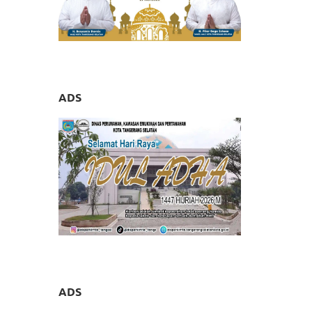
 Pakai
 Rumah
ADS
ADS