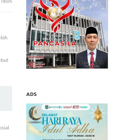
NEWS
ebih
ebut
ADS
g
osial