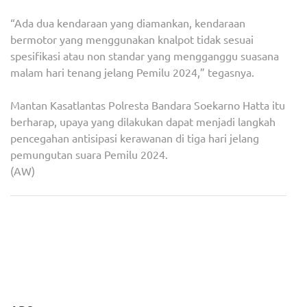
“Ada dua kendaraan yang diamankan, kendaraan
bermotor yang menggunakan knalpot tidak sesuai
spesifikasi atau non standar yang mengganggu suasana
malam hari tenang jelang Pemilu 2024,” tegasnya.
Mantan Kasatlantas Polresta Bandara Soekarno Hatta itu
berharap, upaya yang dilakukan dapat menjadi langkah
pencegahan antisipasi kerawanan di tiga hari jelang
pemungutan suara Pemilu 2024.
(AW)
Navigasi
Polri: Jaga Persatuan dan
Masuki Masa Tenang, Wali
pos
Kesatuan Jelang
Kota Tangsel Instruksikan
Pencoblosan Pemilu 2024
Satpol PP Tertibkan APK