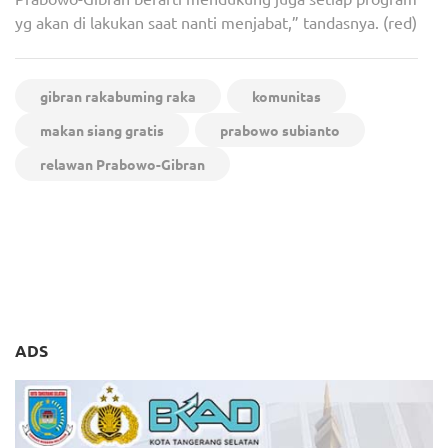
yg akan di lakukan saat nanti menjabat,” tandasnya. (red)
gibran rakabuming raka
komunitas
makan siang gratis
prabowo subianto
relawan Prabowo-Gibran
Navigasi
Giat Sambang
Pemkot Tangsel Gelar
pos
Bhabinkamtibmas Polsek
Nobar Indonesia vs
Ciputat Timur Di
Uzbekistan di Alun-alun
Perumahan Vila Cinere Mas
Pamulang
ADS