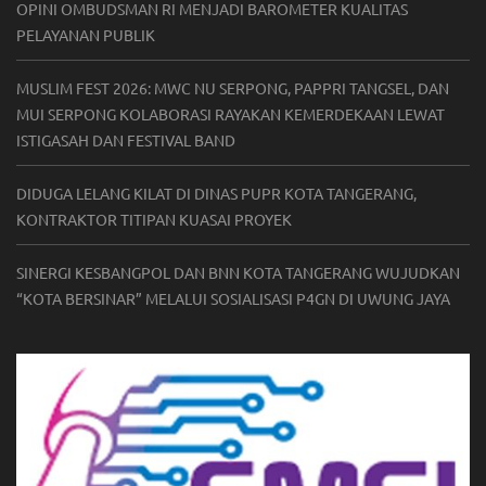
OPINI OMBUDSMAN RI MENJADI BAROMETER KUALITAS
PELAYANAN PUBLIK
MUSLIM FEST 2026: MWC NU SERPONG, PAPPRI TANGSEL, DAN
MUI SERPONG KOLABORASI RAYAKAN KEMERDEKAAN LEWAT
ISTIGASAH DAN FESTIVAL BAND
DIDUGA LELANG KILAT DI DINAS PUPR KOTA TANGERANG,
KONTRAKTOR TITIPAN KUASAI PROYEK
SINERGI KESBANGPOL DAN BNN KOTA TANGERANG WUJUDKAN
“KOTA BERSINAR” MELALUI SOSIALISASI P4GN DI UWUNG JAYA