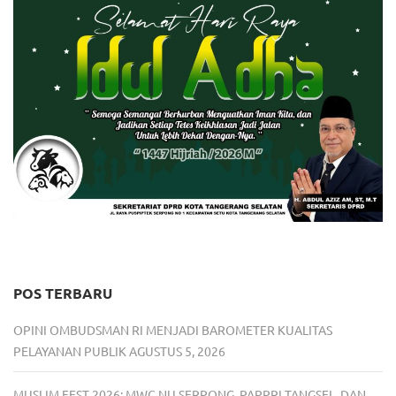
POS TERBARU
OPINI OMBUDSMAN RI MENJADI BAROMETER KUALITAS
PELAYANAN PUBLIK
AGUSTUS 5, 2026
MUSLIM FEST 2026: MWC NU SERPONG, PAPPRI TANGSEL, DAN