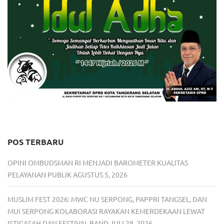
POS TERBARU
OPINI OMBUDSMAN RI MENJADI BAROMETER KUALITAS
PELAYANAN PUBLIK
AGUSTUS 5, 2026
MUSLIM FEST 2026: MWC NU SERPONG, PAPPRI TANGSEL, DAN
MUI SERPONG KOLABORASI RAYAKAN KEMERDEKAAN LEWAT
ISTIGASAH DAN FESTIVAL BAND
JULI 28, 2026