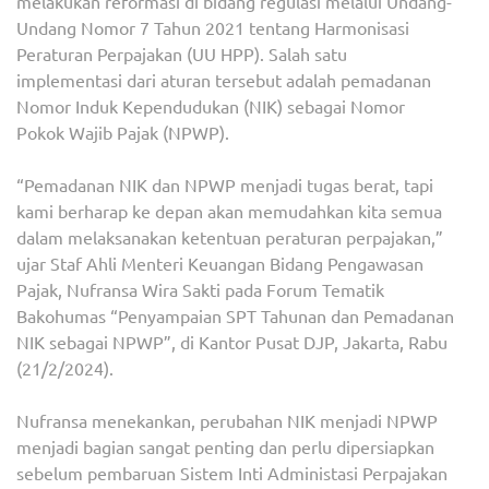
melakukan reformasi di bidang regulasi melalui Undang-
Undang Nomor 7 Tahun 2021 tentang Harmonisasi
Peraturan Perpajakan (UU HPP). Salah satu
implementasi dari aturan tersebut adalah pemadanan
Nomor Induk Kependudukan (NIK) sebagai Nomor
Pokok Wajib Pajak (NPWP).
“Pemadanan NIK dan NPWP menjadi tugas berat, tapi
kami berharap ke depan akan memudahkan kita semua
dalam melaksanakan ketentuan peraturan perpajakan,”
ujar Staf Ahli Menteri Keuangan Bidang Pengawasan
Pajak, Nufransa Wira Sakti pada Forum Tematik
Bakohumas “Penyampaian SPT Tahunan dan Pemadanan
NIK sebagai NPWP”, di Kantor Pusat DJP, Jakarta, Rabu
(21/2/2024).
Nufransa menekankan, perubahan NIK menjadi NPWP
menjadi bagian sangat penting dan perlu dipersiapkan
sebelum pembaruan Sistem Inti Administasi Perpajakan