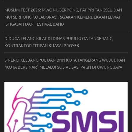
MUSLIM FEST 2026: MWC NU SERPONG, PAPPRI TANGSEL, DAN
MUI SERPONG KOLABORASI RAYAKAN KEMERDEKAAN LEWAT
ISTIGASAH DAN FESTIVAL BAND
DIDUGA LELANG KILAT DI DINAS PUPR KOTA TANGERANG,
KONTRAKTOR TITIPAN KUASAI PROYEK
SINERGI KESBANGPOL DAN BNN KOTA TANGERANG WUJUDKAN
“KOTA BERSINAR” MELALUI SOSIALISASI P4GN DI UWUNG JAYA