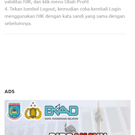
validitas NIK, dan klik menu Ubah Profil
4. Tekan tombol Logout, kemudian coba kembali Login
menggunakan NIK dengan kata sandi yang sama dengan
sebelumnya.
Navigasi
Wali Kota Tangsel Ingin
Inflasi Kota Tangerang
pos
Koperasi Jadi Tulang
Terkendali, Ini Sejumlah
Punggung Perekonomian
Program Digulirkan untuk
Tangsel
Menekan Harga
ADS