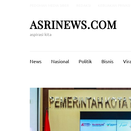
Lompat
PEDOMAN MEDIA SIBER
REDAKSI
KEBIJAKAN PRIVASI
ke
konten
ASRINEWS.COM
(Tekan
Enter)
aspirasi kita
News
Nasional
Politik
Bisnis
Vira