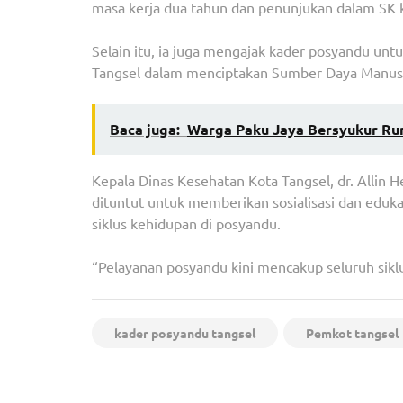
masa kerja dua tahun dan penunjukan dalam SK 
Selain itu, ia juga mengajak kader posyandu un
Tangsel dalam menciptakan Sumber Daya Manusi
Baca juga:
Warga Paku Jaya Bersyukur Rum
Kepala Dinas Kesehatan Kota Tangsel, dr. Allin
dituntut untuk memberikan sosialisasi dan edu
siklus kehidupan di posyandu.
“Pelayanan posyandu kini mencakup seluruh siklus
kader posyandu tangsel
Pemkot tangsel
Navigasi
Gandeng Masyarakat Pers, UPT Persampahan K