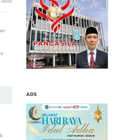
NEWS
tan
da
ADS
uk