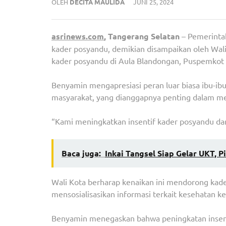
OLEH
DECITA MAULIDA
JUNI 25, 2024
asrinews.com
, Tangerang Selatan
– Pemerintah
kader posyandu, demikian disampaikan oleh Wal
kader posyandu di Aula Blandongan, Puspemkot 
Benyamin mengapresiasi peran luar biasa ibu-ib
masyarakat, yang dianggapnya penting dalam me
“Kami meningkatkan insentif kader posyandu dari
Baca juga:
Inkai Tangsel Siap Gelar UKT, 
Wali Kota berharap kenaikan ini mendorong kad
mensosialisasikan informasi terkait kesehatan k
Benyamin menegaskan bahwa peningkatan insenti