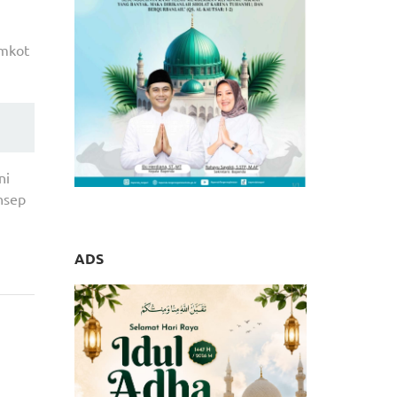
emkot
ni
nsep
ADS
akarta