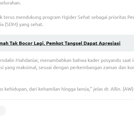
kelurahan.
tuk terus mendukung program Ngider Sehat sebagai prioritas P
a (SDM) yang sehat.
ah Tak Bocor Lagi, Pemkot Tangsel Dapat Apresiasi
 Hendalin Mahdaniar, menambahkan bahwa kader posyandu saat i
kasi yang maksimal, sesuai dengan perkembangan zaman dan ko
 kehidupan, dari kehamilan hingga lansia,” jelas dr. Allin. (AW)
abupaten
PKS Duetkan Anies dan Sohibul Iman di Pilkada J