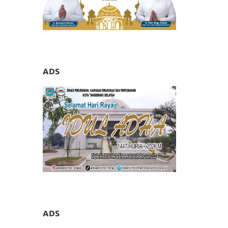
ADS
ADS