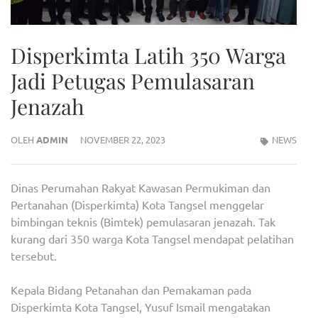
Disperkimta Latih 350 Warga
Jadi Petugas Pemulasaran
Jenazah
OLEH
ADMIN
NOVEMBER 22, 2023
NEWS
Dinas Perumahan Rakyat Kawasan Permukiman dan
Pertanahan (Disperkimta) Kota Tangsel menggelar
bimbingan teknis (Bimtek) pemulasaran jenazah. Tak
kurang dari 350 warga Kota Tangsel mendapat pelatihan
tersebut.
Kepala Bidang Petanahan dan Pemakaman pada
Disperkimta Kota Tangsel, Yusuf Ismail mengatakan