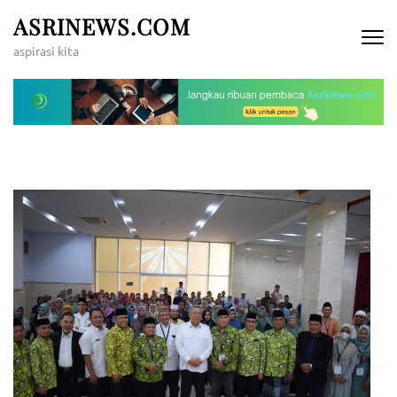
Lompat
ASRINEWS.COM
ke
aspirasi kita
konten
(Tekan
Enter)