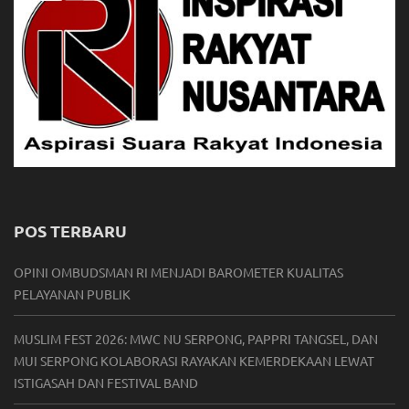
POS TERBARU
OPINI OMBUDSMAN RI MENJADI BAROMETER KUALITAS
PELAYANAN PUBLIK
MUSLIM FEST 2026: MWC NU SERPONG, PAPPRI TANGSEL, DAN
MUI SERPONG KOLABORASI RAYAKAN KEMERDEKAAN LEWAT
ISTIGASAH DAN FESTIVAL BAND