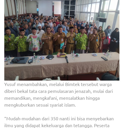
Yusuf menambahkan, melalui Bimtek tersebut warga
diberi bekal tata cara pemulasaran jenazah, mulai dari
memandikan, mengkafani, mensalatkan hingga
mengkuburkan sesuai syariat islam.
“Mudah-mudahan dari 350 nanti ini bisa menyebarkan
ilmu yang didapat kekeluarga dan tetangga. Peserta