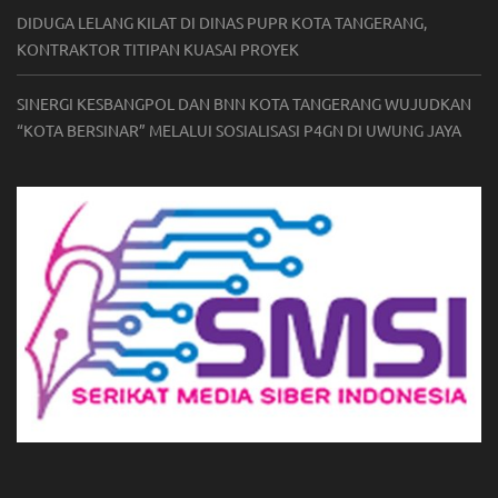
DIDUGA LELANG KILAT DI DINAS PUPR KOTA TANGERANG,
KONTRAKTOR TITIPAN KUASAI PROYEK
SINERGI KESBANGPOL DAN BNN KOTA TANGERANG WUJUDKAN
“KOTA BERSINAR” MELALUI SOSIALISASI P4GN DI UWUNG JAYA