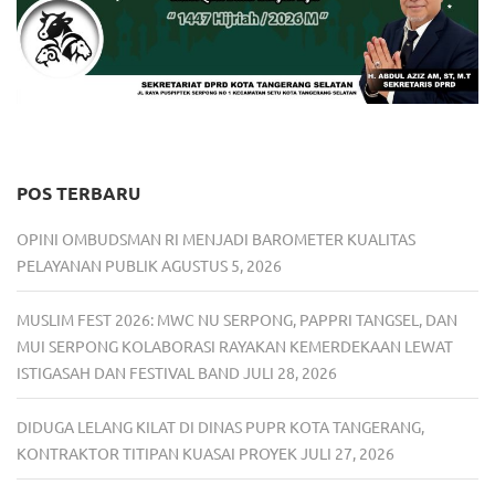
POS TERBARU
OPINI OMBUDSMAN RI MENJADI BAROMETER KUALITAS
PELAYANAN PUBLIK
AGUSTUS 5, 2026
MUSLIM FEST 2026: MWC NU SERPONG, PAPPRI TANGSEL, DAN
MUI SERPONG KOLABORASI RAYAKAN KEMERDEKAAN LEWAT
ISTIGASAH DAN FESTIVAL BAND
JULI 28, 2026
DIDUGA LELANG KILAT DI DINAS PUPR KOTA TANGERANG,
KONTRAKTOR TITIPAN KUASAI PROYEK
JULI 27, 2026