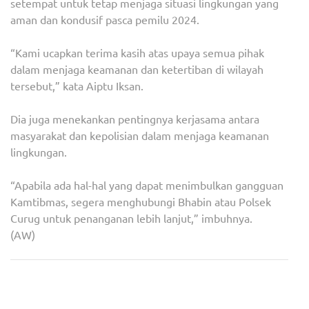
setempat untuk tetap menjaga situasi lingkungan yang
aman dan kondusif pasca pemilu 2024.
“Kami ucapkan terima kasih atas upaya semua pihak
dalam menjaga keamanan dan ketertiban di wilayah
tersebut,” kata Aiptu Iksan.
Dia juga menekankan pentingnya kerjasama antara
masyarakat dan kepolisian dalam menjaga keamanan
lingkungan.
“Apabila ada hal-hal yang dapat menimbulkan gangguan
Kamtibmas, segera menghubungi Bhabin atau Polsek
Curug untuk penanganan lebih lanjut,” imbuhnya.
(AW)
Navigasi
Ikuti Subuh Berjamaah,
Membanggakan, Delegasi