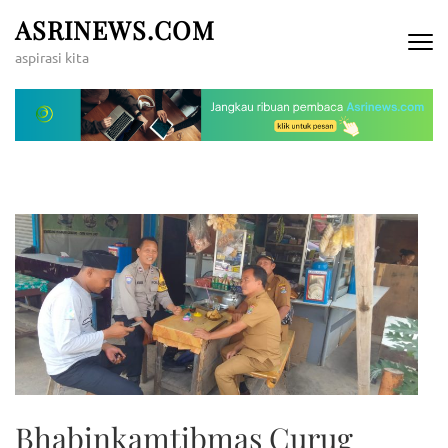
Lompat
ASRINEWS.COM
ke
aspirasi kita
konten
(Tekan
Enter)
Bhabinkamtibmas Curug