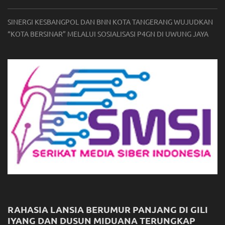
SINERGI KESBANGPOL DAN BNN KOTA TANGERANG WUJUDKAN
“KOTA BERSINAR” MELALUI SOSIALISASI P4GN DI UWUNG JAYA
RAHASIA LANSIA BERUMUR PANJANG DI GILI
IYANG DAN DUSUN MIDUANA TERUNGKAP