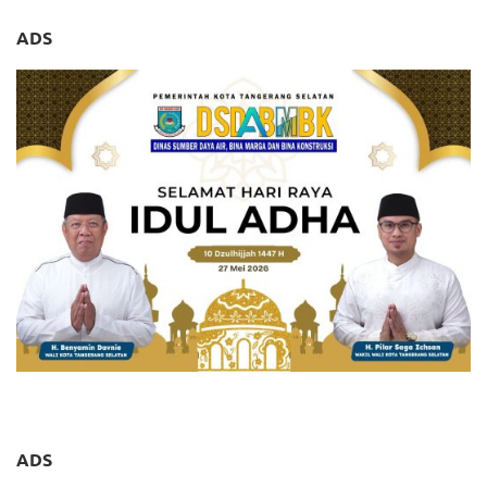
ADS
ADS