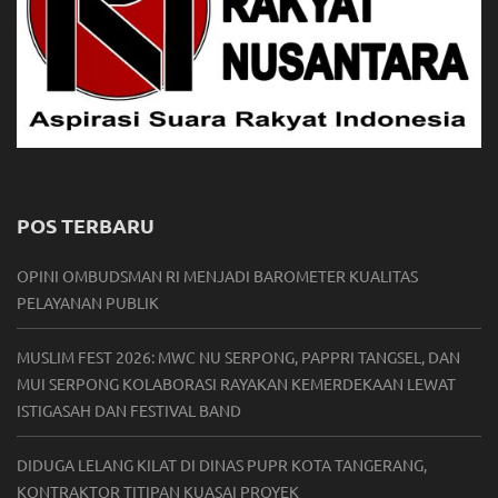
POS TERBARU
OPINI OMBUDSMAN RI MENJADI BAROMETER KUALITAS
PELAYANAN PUBLIK
MUSLIM FEST 2026: MWC NU SERPONG, PAPPRI TANGSEL, DAN
MUI SERPONG KOLABORASI RAYAKAN KEMERDEKAAN LEWAT
ISTIGASAH DAN FESTIVAL BAND
DIDUGA LELANG KILAT DI DINAS PUPR KOTA TANGERANG,
KONTRAKTOR TITIPAN KUASAI PROYEK