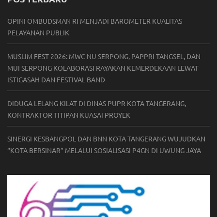
OPINI OMBUDSMAN RI MENJADI BAROMETER KUALITAS
PELAYANAN PUBLIK
MUSLIM FEST 2026: MWC NU SERPONG, PAPPRI TANGSEL, DAN
MUI SERPONG KOLABORASI RAYAKAN KEMERDEKAAN LEWAT
ISTIGASAH DAN FESTIVAL BAND
DIDUGA LELANG KILAT DI DINAS PUPR KOTA TANGERANG,
KONTRAKTOR TITIPAN KUASAI PROYEK
SINERGI KESBANGPOL DAN BNN KOTA TANGERANG WUJUDKAN
“KOTA BERSINAR” MELALUI SOSIALISASI P4GN DI UWUNG JAYA