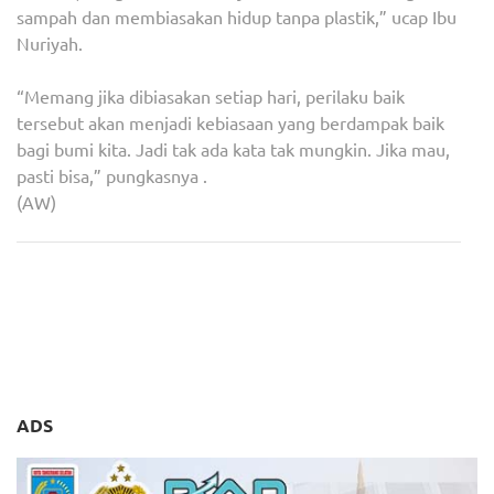
sampah dan membiasakan hidup tanpa plastik,” ucap Ibu
Nuriyah.
“Memang jika dibiasakan setiap hari, perilaku baik
tersebut akan menjadi kebiasaan yang berdampak baik
bagi bumi kita. Jadi tak ada kata tak mungkin. Jika mau,
pasti bisa,” pungkasnya .
(AW)
Navigasi
Giat Bhabinkamtibmas
Booth Paviliun Tangsel
pos
Kelurahan Cirendeu
Menarik Perhatian Peserta
Bersama Siswa Sepolwan
Apeksi Balikpapan 2024
ADS