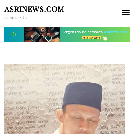
Lompat
ASRINEWS.COM
ke
aspirasi kita
konten
(Tekan
Enter)