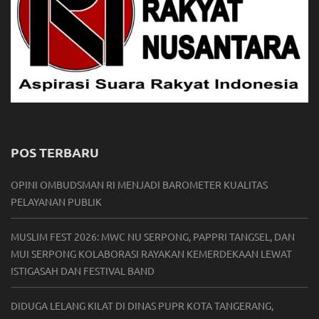
POS TERBARU
OPINI OMBUDSMAN RI MENJADI BAROMETER KUALITAS
PELAYANAN PUBLIK
MUSLIM FEST 2026: MWC NU SERPONG, PAPPRI TANGSEL, DAN
MUI SERPONG KOLABORASI RAYAKAN KEMERDEKAAN LEWAT
ISTIGASAH DAN FESTIVAL BAND
DIDUGA LELANG KILAT DI DINAS PUPR KOTA TANGERANG,