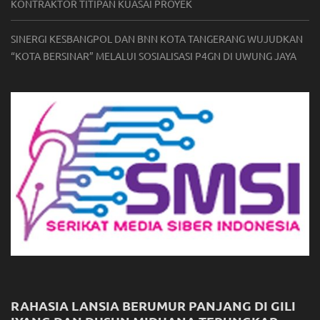
KONTRAKTOR TITIPAN KUASAI PROYEK
SINERGI KESBANGPOL DAN BNN KOTA TANGERANG WUJUDKAN
“KOTA BERSINAR” MELALUI SOSIALISASI P4GN DI UWUNG JAYA
RAHASIA LANSIA BERUMUR PANJANG DI GILI