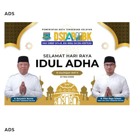
ADS
ADS