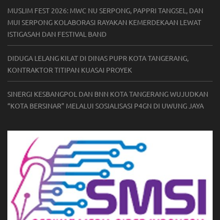
MUSLIM FEST 2026: MWC NU SERPONG, PAPPRI TANGSEL, DAN
MUI SERPONG KOLABORASI RAYAKAN KEMERDEKAAN LEWAT
ISTIGASAH DAN FESTIVAL BAND
DIDUGA LELANG KILAT DI DINAS PUPR KOTA TANGERANG,
KONTRAKTOR TITIPAN KUASAI PROYEK
SINERGI KESBANGPOL DAN BNN KOTA TANGERANG WUJUDKAN
“KOTA BERSINAR” MELALUI SOSIALISASI P4GN DI UWUNG JAYA