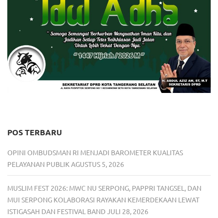
POS TERBARU
OPINI OMBUDSMAN RI MENJADI BAROMETER KUALITAS
PELAYANAN PUBLIK
AGUSTUS 5, 2026
MUSLIM FEST 2026: MWC NU SERPONG, PAPPRI TANGSEL, DAN
MUI SERPONG KOLABORASI RAYAKAN KEMERDEKAAN LEWAT
ISTIGASAH DAN FESTIVAL BAND
JULI 28, 2026