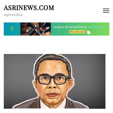
Lompat
ASRINEWS.COM
ke
aspirasi kita
konten
(Tekan
Enter)