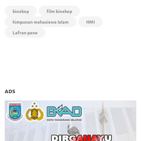
bioskop
film bioskop
himpunan mahasiswa Islam
HMI
Lafran pane
Navigasi
Survei Pandawa: Airin
Diskominfo Tangsel Gelar
pos
Ungguli 4 Calon Lain di
Workshop Statistik,
Pilgub Banten
Benyamin Davnie Tekankan
Peran Vital Data
ADS