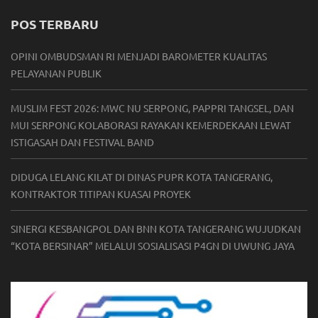
POS TERBARU
OPINI OMBUDSMAN RI MENJADI BAROMETER KUALITAS
PELAYANAN PUBLIK
MUSLIM FEST 2026: MWC NU SERPONG, PAPPRI TANGSEL, DAN
MUI SERPONG KOLABORASI RAYAKAN KEMERDEKAAN LEWAT
ISTIGASAH DAN FESTIVAL BAND
DIDUGA LELANG KILAT DI DINAS PUPR KOTA TANGERANG,
KONTRAKTOR TITIPAN KUASAI PROYEK
SINERGI KESBANGPOL DAN BNN KOTA TANGERANG WUJUDKAN
“KOTA BERSINAR” MELALUI SOSIALISASI P4GN DI UWUNG JAYA