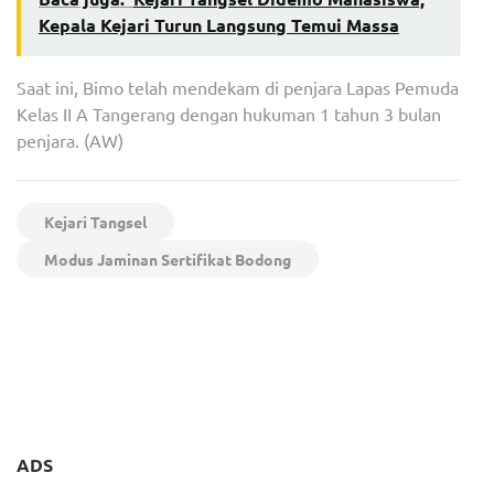
Kepala Kejari Turun Langsung Temui Massa
Saat ini, Bimo telah mendekam di penjara Lapas Pemuda
Kelas II A Tangerang dengan hukuman 1 tahun 3 bulan
penjara. (AW)
Kejari Tangsel
Modus Jaminan Sertifikat Bodong
Navigasi
Kota Tangsel Urutan
Followers Kang Dedi
pos
Tertinggi Pelanggaran Alat
Mulyadi Menuju 14 Februari
Peraga Kampanye Di
2024
Banten
ADS