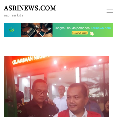
Lompat
ASRINEWS.COM
ke
aspirasi kita
konten
(Tekan
Enter)