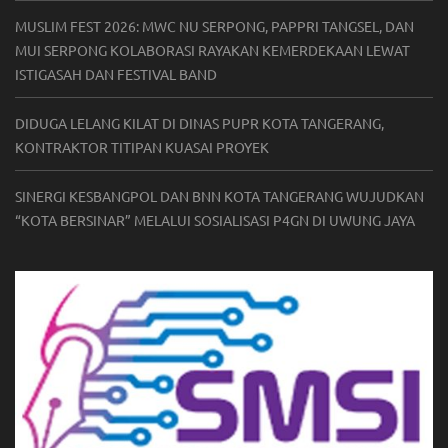
MUSLIM FEST 2026: MWC NU SERPONG, PAPPRI TANGSEL, DAN
MUI SERPONG KOLABORASI RAYAKAN KEMERDEKAAN LEWAT
ISTIGASAH DAN FESTIVAL BAND
DIDUGA LELANG KILAT DI DINAS PUPR KOTA TANGERANG,
KONTRAKTOR TITIPAN KUASAI PROYEK
SINERGI KESBANGPOL DAN BNN KOTA TANGERANG WUJUDKAN
“KOTA BERSINAR” MELALUI SOSIALISASI P4GN DI UWUNG JAYA