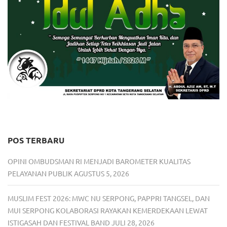
POS TERBARU
OPINI OMBUDSMAN RI MENJADI BAROMETER KUALITAS
PELAYANAN PUBLIK
AGUSTUS 5, 2026
MUSLIM FEST 2026: MWC NU SERPONG, PAPPRI TANGSEL, DAN
MUI SERPONG KOLABORASI RAYAKAN KEMERDEKAAN LEWAT
ISTIGASAH DAN FESTIVAL BAND
JULI 28, 2026