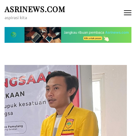
Lompat
ASRINEWS.COM
ke
aspirasi kita
konten
(Tekan
Enter)