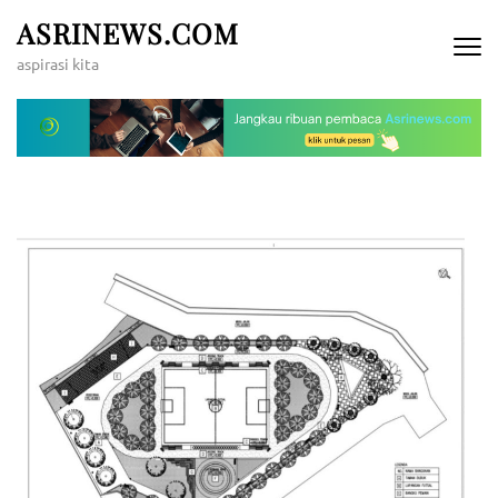
Lompat
ASRINEWS.COM
ke
aspirasi kita
konten
(Tekan
Enter)