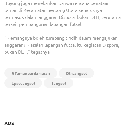
Buyung juga menekankan bahwa rencana penataan
taman di Kecamatan Serpong Utara seharusnya
termasuk dalam anggaran Dispora, bukan DLH, terutama
terkait pembangunan lapangan futsal.
“Memangnya boleh tumpang tindih dalam mengajukan
anggaran? Masalah lapangan futsal itu kegiatan Dispora,
bukan DLH,” tegasnya.
#Tamanperdamaian
Dlhtangsel
Lpsetangsel
Tangsel
Navigasi
Mafia Tanah di Indonesia
DLH Tangsel Siap Program
pos
Masih Merajalela
PSEL Dari KPBU
ADS